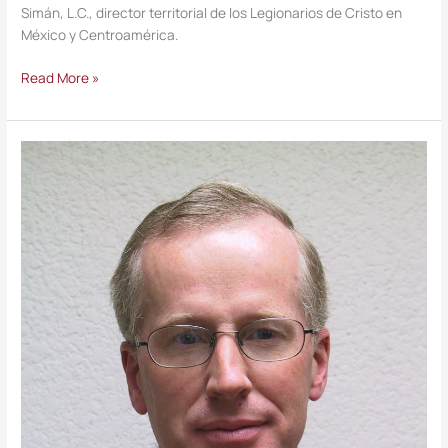
Simán, L.C., director territorial de los Legionarios de Cristo en
México y Centroamérica.
Read More »
¡Gracias
Señor
por
estos
40
años!