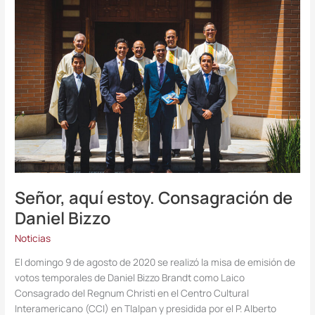
aquí
estoy.
Consagración
de
Daniel
Bizzo
Señor, aquí estoy. Consagración de
Daniel Bizzo
Noticias
El domingo 9 de agosto de 2020 se realizó la misa de emisión de
votos temporales de Daniel Bizzo Brandt como Laico
Consagrado del Regnum Christi en el Centro Cultural
Interamericano (CCI) en Tlalpan y presidida por el P. Alberto