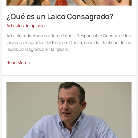
¿Qué es un Laico Consagrado?
Artículos de opinión
Artículo redactado por Jorge López, Responsable General de los
laicos consagrados del Regnum Christi, sobre la identidad de los
laicos consagrados en la Iglesia.
Read More »
Actualización
del
Carisma
y
evangelización
de
la
cultura