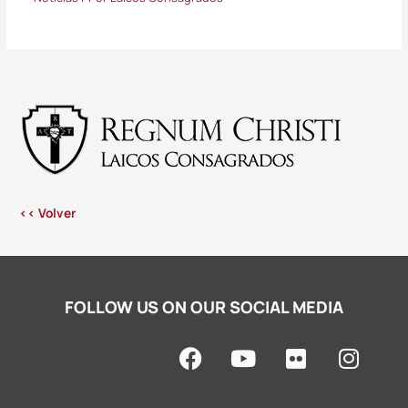
<< Volver
FOLLOW US ON OUR SOCIAL MEDIA
F
Y
F
I
a
o
l
n
c
u
i
s