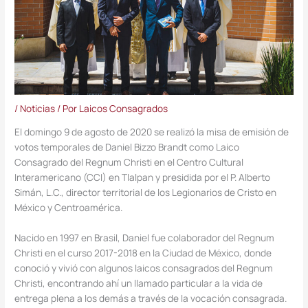
/
Noticias
/ Por
Laicos Consagrados
El domingo 9 de agosto de 2020 se realizó la misa de emisión de
votos temporales de Daniel Bizzo Brandt como Laico
Consagrado del Regnum Christi en el Centro Cultural
Interamericano (CCI) en Tlalpan y presidida por el P. Alberto
Simán, L.C., director territorial de los Legionarios de Cristo en
México y Centroamérica.
Nacido en 1997 en Brasil, Daniel fue colaborador del Regnum
Christi en el curso 2017-2018 en la Ciudad de México, donde
conoció y vivió con algunos laicos consagrados del Regnum
Christi, encontrando ahí un llamado particular a la vida de
entrega plena a los demás a través de la vocación consagrada.