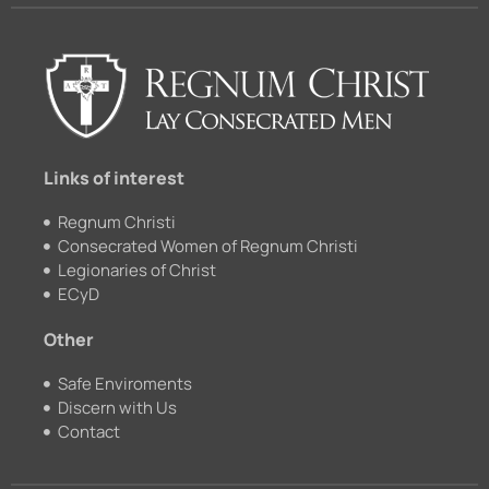
e
t
c
t
b
u
k
a
o
b
r
g
o
e
r
k
a
m
Links of interest
Regnum Christi
Consecrated Women of Regnum Christi
Legionaries of Christ
ECyD
Other
Safe Enviroments
Discern with Us
Contact