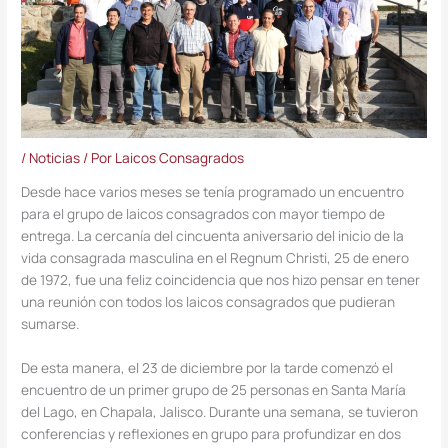
/
Noticias
/ Por
Laicos Consagrados
Desde hace varios meses se tenía programado un encuentro
para el grupo de laicos consagrados con mayor tiempo de
entrega. La cercanía del cincuenta aniversario del inicio de la
vida consagrada masculina en el Regnum Christi, 25 de enero
de 1972, fue una feliz coincidencia que nos hizo pensar en tener
una reunión con todos los laicos consagrados que pudieran
sumarse.
De esta manera, el 23 de diciembre por la tarde comenzó el
encuentro de un primer grupo de 25 personas en Santa María
del Lago, en Chapala, Jalisco. Durante una semana, se tuvieron
conferencias y reflexiones en grupo para profundizar en dos