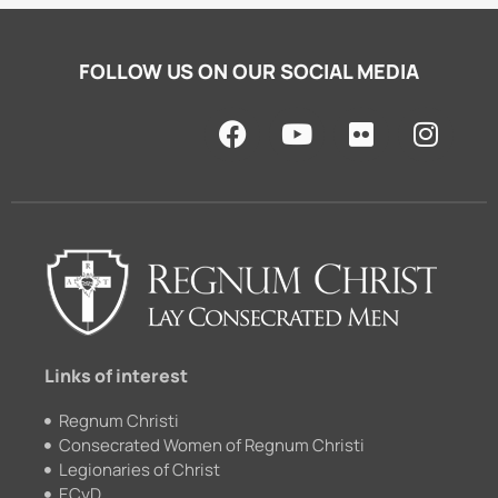
FOLLOW US ON OUR SOCIAL MEDIA
F
Y
F
I
a
o
l
n
c
u
i
s
e
t
c
t
b
u
k
a
o
b
r
g
o
e
r
k
a
m
Links of interest
Regnum Christi
Consecrated Women of Regnum Christi
Legionaries of Christ
ECyD