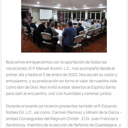
Buscamos enriquecernos con la aportación de todas las
vocaciones. El P. Manuel Aromir, L.C., nos acompañó desde el
primer día y hasta el 3 de enero de 2022. Nos ayudó su visión y
entusiasmo, y su predicación en torno al valor de nuestra vida
como don de Dios. Nos invitó a estar abiertos al Espíritu Santo
para salir al encuentro, vivir con humildad y caminar juntos.
Durante el evento se hicieron presentes también el P. Eduardo
Robles Gil, L.C., así como Carmen Ramírez y Miriam de la Garza -
ambas Consagradas del Regnum Christi-. El Dr. Juan Francisco
Santoscoy, miembro de la sección de Señores de Guadalajara, y