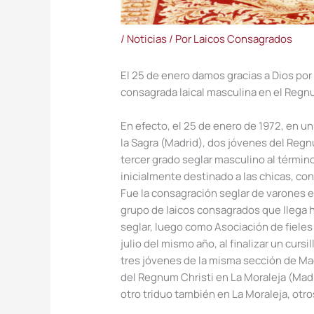
/
Noticias
/ Por
Laicos Consagrados
El 25 de enero damos gracias a Dios por 
consagrada laical masculina en el Regnu
En efecto, el 25 de enero de 1972, en un
la Sagra (Madrid), dos jóvenes del Regn
tercer grado seglar masculino al término 
inicialmente destinado a las chicas, co
Fue la consagración seglar de varones en
grupo de laicos consagrados que llega 
seglar, luego como Asociación de fieles
julio del mismo año, al finalizar un curs
tres jóvenes de la misma sección de Mad
del Regnum Christi en La Moraleja (Madri
otro triduo también en La Moraleja, otro