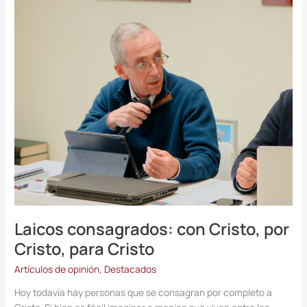
consagrados:
con
Cristo,
por
Cristo,
para
Cristo
Laicos consagrados: con Cristo, por
Cristo, para Cristo
Artículos de opinión
,
Destacados
Hoy todavía hay personas que se consagran por completo a