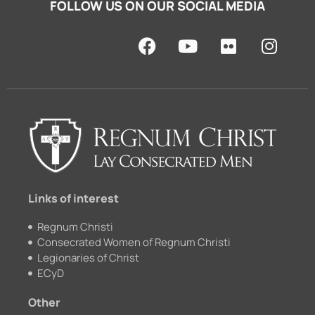
FOLLOW US ON OUR SOCIAL MEDIA
F
Y
F
I
a
o
l
n
c
u
i
s
e
t
c
t
b
u
k
a
o
b
r
g
o
e
r
k
a
m
Links of interest
Regnum Christi
Consecrated Women of Regnum Christi
Legionaries of Christ
ECyD
Other