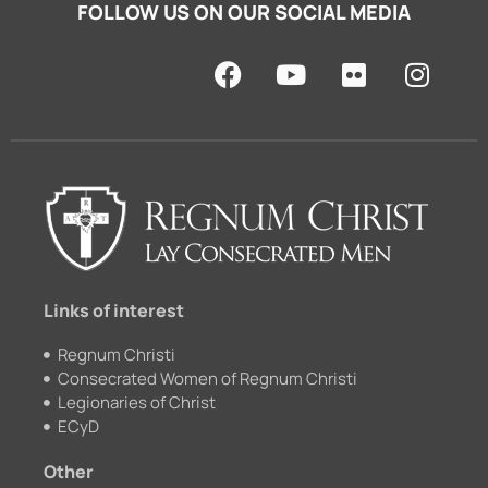
FOLLOW US ON OUR SOCIAL MEDIA
F
Y
F
I
a
o
l
n
c
u
i
s
e
t
c
t
b
u
k
a
o
b
r
g
o
e
r
k
a
m
Links of interest
Regnum Christi
Consecrated Women of Regnum Christi
Legionaries of Christ
ECyD
Other