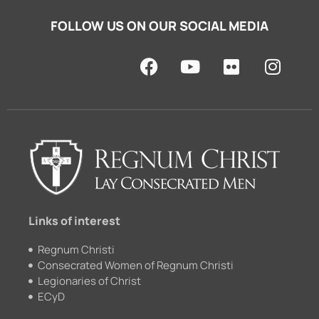
FOLLOW US ON OUR SOCIAL MEDIA
F
Y
F
I
a
o
l
n
c
u
i
s
e
t
c
t
b
u
k
a
o
b
r
g
o
e
r
k
a
m
Links of interest
Regnum Christi
Consecrated Women of Regnum Christi
Legionaries of Christ
ECyD