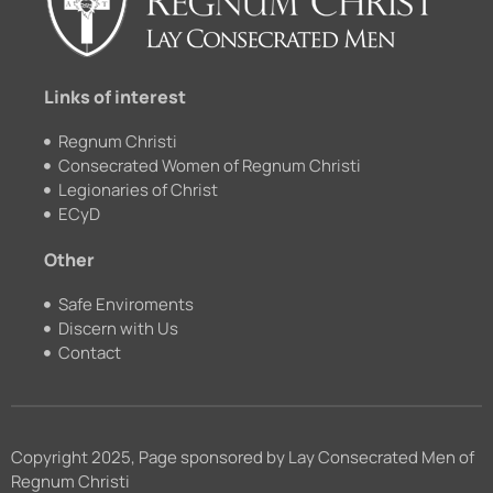
o
e
r
k
a
m
Links of interest
Regnum Christi
Consecrated Women of Regnum Christi
Legionaries of Christ
ECyD
Other
Safe Enviroments
Discern with Us
Contact
Copyright 2025, Page sponsored by Lay Consecrated Men of
Regnum Christi