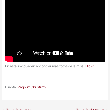
En este link pueden encontrar más fotos de la misa:
Flickr
Fuente:
RegnumChristi.mx
←
Entrada anterior
Entrada siguiente
→