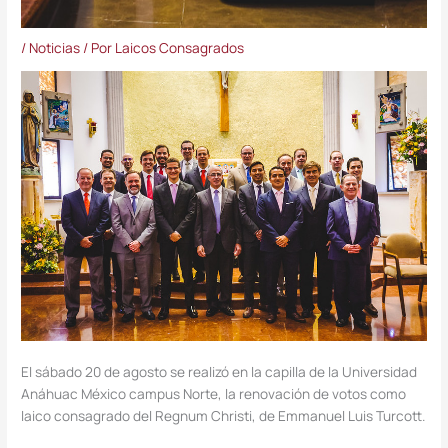
/
Noticias
/ Por
Laicos Consagrados
El sábado 20 de agosto se realizó en la capilla de la Universidad
Anáhuac México campus Norte, la renovación de votos como
laico consagrado del Regnum Christi, de Emmanuel Luis Turcott.