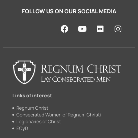
FOLLOW US ON OUR SOCIAL MEDIA
F
Y
F
I
a
o
l
n
c
u
i
s
e
t
c
t
b
u
k
a
o
b
r
g
o
e
r
k
a
m
Links of interest
Regnum Christi
Consecrated Women of Regnum Christi
Legionaries of Christ
ECyD