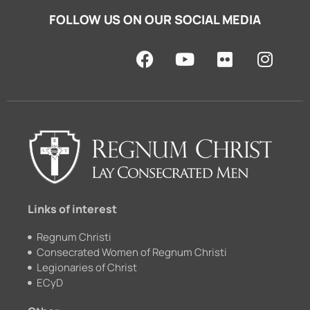
FOLLOW US ON OUR SOCIAL MEDIA
F
Y
F
I
a
o
l
n
c
u
i
s
e
t
c
t
b
u
k
a
o
b
r
g
o
e
r
k
a
m
Links of interest
Regnum Christi
Consecrated Women of Regnum Christi
Legionaries of Christ
ECyD