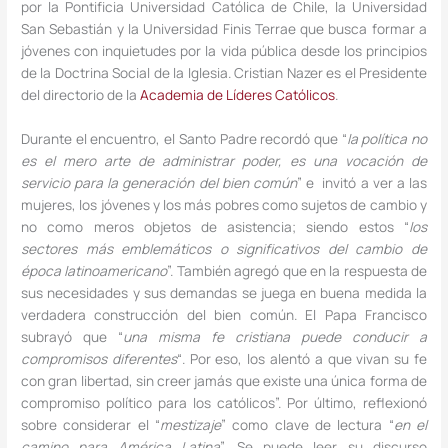
por la Pontificia Universidad Católica de Chile, la Universidad
San Sebastián y la Universidad Finis Terrae que busca formar a
jóvenes con inquietudes por la vida pública desde los principios
de la Doctrina Social de la Iglesia. Cristian Nazer es el Presidente
del directorio de la
Academia de Líderes Católicos
.
Durante el encuentro, el Santo Padre recordó que “
la política no
es el mero arte de administrar poder, es una vocación de
servicio para la generación del bien común
” e invitó a ver a las
mujeres, los jóvenes y los más pobres como sujetos de cambio y
no como meros objetos de asistencia; siendo estos “
los
sectores más emblemáticos o significativos del cambio de
época latinoamericano
”. También agregó que en la respuesta de
sus necesidades y sus demandas se juega en buena medida la
verdadera construcción del bien común. El Papa Francisco
subrayó que “
una misma fe cristiana puede conducir a
compromisos diferentes
“. Por eso, los alentó a que vivan su fe
con gran libertad, sin creer jamás que existe una única forma de
compromiso político para los católicos”. Por último, reflexionó
sobre considerar el “
mestizaje
” como clave de lectura “
en el
camino para América Latina
”. Se puede leer su discurso