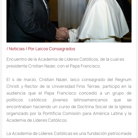
/
Noticias
/ Por
Laicos Consagrados
Encuentro de la Academia de Líderes Católicos, de la cual es
presidente Cristian Nazer, con el Papa Francisco.
El 4 de marzo, Cristian Nazer, laico consagrado del Regnum
Christi y Rector de la Universidad Finis Terrae, participó en la
audiencia que el Papa Francisco concedió a un grupo de
políticos católicos jóvenes latinoamericanos que se
encontraban haciendo un curso de Doctrina Social de la Iglesia
organizado por la Pontificia Comisión para América Latina y la
Academia de Líderes Católicos.
La Academia de Líderes Católicas es una fundación patrocinada