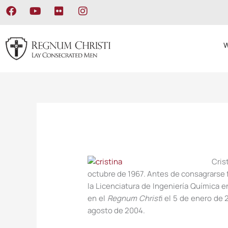
Ir
F
Y
F
I
al
a
o
l
n
c
u
i
s
contenido
e
t
c
t
W
b
u
k
a
o
b
r
g
o
e
r
k
a
m
Cris
octubre de 1967. Antes de consagrarse 
la Licenciatura de Ingeniería Química 
en el
Regnum Christ
i el 5 de enero d
agosto de 2004.