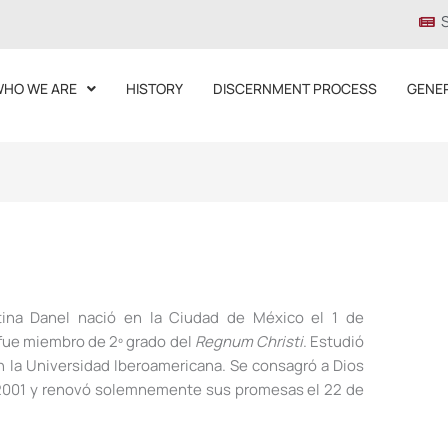
HO WE ARE
HISTORY
DISCERNMENT PROCESS
GENE
tina Danel nació en la Ciudad de México el 1 de
fue miembro de 2º grado del
Regnum Christi
. Estudió
en la Universidad Iberoamericana. Se consagró a Dios
e 2001 y renovó solemnemente sus promesas el 22 de