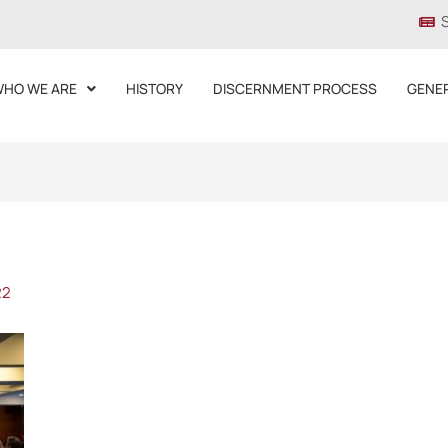
HO WE ARE
HISTORY
DISCERNMENT PROCESS
GENE
22