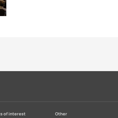
s of interest
Other