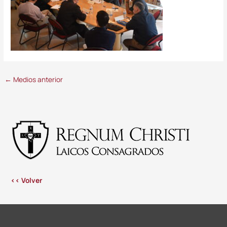
←
Medios anterior
<< Volver