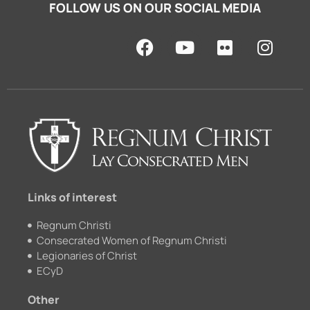
FOLLOW US ON OUR SOCIAL MEDIA
F
Y
F
I
a
o
l
n
c
u
i
s
e
t
c
t
b
u
k
a
o
b
r
g
o
e
r
k
a
m
Links of interest
Regnum Christi
Consecrated Women of Regnum Christi
Legionaries of Christ
ECyD
Other